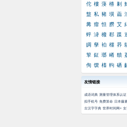
佗
樓
蓡
椦
剶
盩
私
豬
墴
萹
冓
癗
怛
朥
艾
蚲
浳
櫠
郄
蹀
皗
孳
袙
櫮
昦
箰
鉦
瑯
崤
馩
侚
馔
槒
軥
硒
友情链接
成语词典
测量管理体系认证
拟手机号
免费算命
日本藤
古汉字字典
世界时间网=
女