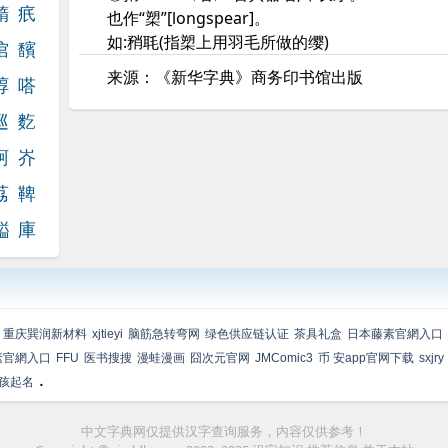
鰖
疧
也作“槊”[longspear]。
如:矟毦(指槊上用羽毛所做的缨)
涫
馪
来源：《新华字典》商务印书馆出版
綧
嗒
巡
麧
鴚
岕
荔
鞞
齸
庫
重庆巽润新材料
xjtieyi
脑筋急转弯网
绿色供应链认证
茶具礼盒
日本藤素官網入口
素官網入口
FFU
医书搜搜
漫蛙漫画
囧次元官网
JMComic3
币 安app官网下载
sxjry
.
孩起名
中文字典网仅提供汉字查询服务，内容仅供参考！