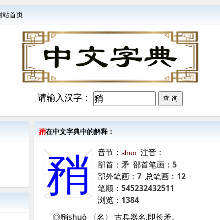
网站首页
请输入汉字：
矟
在中文字典中的解释：
音节：
注音：
shuo
矟
部首：
矛
部首笔画：
5
部外笔画：
7
总笔画：
12
笔顺：
545232432511
浏览：
1384
◎矟shuò 〈名〉 古兵器名,即长矛。