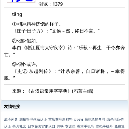
浏览：
1379
tǎng
①<形>精神恍惚的样子。
《庄子·田子方》：“文侯～然，终日不言。”
②<连>假如。
李白《赠江夏韦太守良宰》诗：“乐毅～再生，于今亦奔
亡。”
③<副>或许。
《史记·东越列传》：“计杀余善，自归诸将，～幸得
脱。”
来源：《古汉语常用字字典》(冯蒸主编)
友情链接
成语词典
测量管理体系认证
重庆巽润新材料
xjtieyi
脑筋急转弯网
绿色供应链
认证
茶具礼盒
日本藤素官網入口
纯铁
衣诺佳
香港手机号
虚拟手机号
免费算