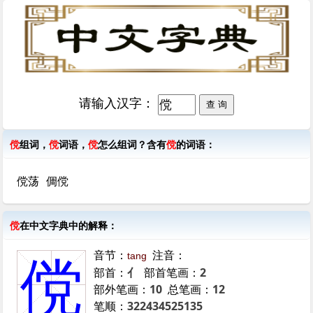
请输入汉字：
傥
组词，
傥
词语，
傥
怎么组词？含有
傥
的词语：
傥荡
倜傥
傥
在中文字典中的解释：
音节：
注音：
tang
傥
部首：
亻
部首笔画：
2
部外笔画：
10
总笔画：
12
笔顺：
322434525135