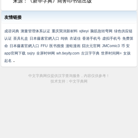
来源：《新华字典》商务印书馆出版
友情链接
成语词典
测量管理体系认证
重庆巽润新材料
xjtieyi
脑筋急转弯网
绿色供应链
认证
茶具礼盒
日本藤素官網入口
纯铁
衣诺佳
香港手机号
虚拟手机号
免费算
命
日本藤素官網入口
FFU
医书搜搜
漫蛙漫画
囧次元官网
JMComic3
币 安
app官网下载
sxjry
全屏时钟网
wh.tieyity.com
古汉字字典
世界时间网=
女孩
.
起名
中文字典网仅提供汉字查询服务，内容仅供参考！
技术支持：中文字典网