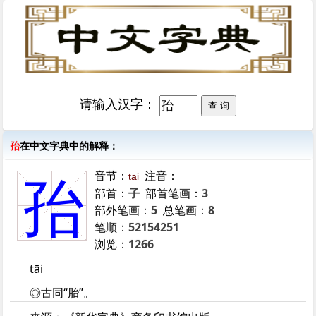
请输入汉字：
孡
在中文字典中的解释：
音节：
注音：
tai
孡
部首：
子
部首笔画：
3
部外笔画：
5
总笔画：
8
笔顺：
52154251
浏览：
1266
tāi
◎古同“胎”。