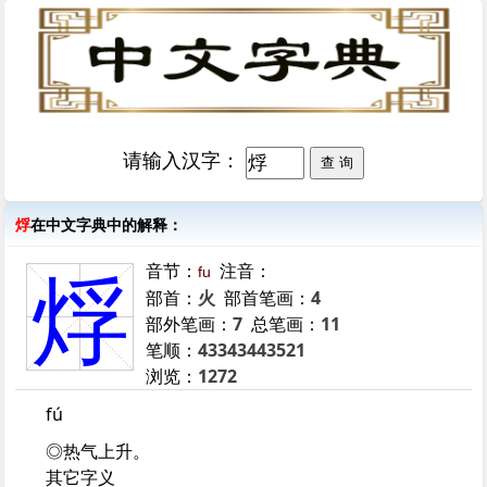
请输入汉字：
烰
在中文字典中的解释：
音节：
注音：
fu
烰
部首：
火
部首笔画：
4
部外笔画：
7
总笔画：
11
笔顺：
43343443521
浏览：
1272
fú
◎热气上升。
其它字义