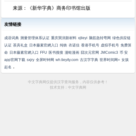
来源：《新华字典》商务印书馆出版
友情链接
成语词典
测量管理体系认证
重庆巽润新材料
xjtieyi
脑筋急转弯网
绿色供应链
认证
茶具礼盒
日本藤素官網入口
纯铁
衣诺佳
香港手机号
虚拟手机号
免费算
命
日本藤素官網入口
FFU
医书搜搜
漫蛙漫画
囧次元官网
JMComic3
币 安
app官网下载
sxjry
全屏时钟网
wh.tieyity.com
古汉字字典
世界时间网=
女孩
.
起名
中文字典网仅提供汉字查询服务，内容仅供参考！
技术支持：中文字典网