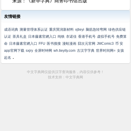
来源：《新华字典》商务印书馆出版
友情链接
成语词典
测量管理体系认证
重庆巽润新材料
xjtieyi
脑筋急转弯网
绿色供应链
认证
茶具礼盒
日本藤素官網入口
纯铁
衣诺佳
香港手机号
虚拟手机号
免费算
命
日本藤素官網入口
FFU
医书搜搜
漫蛙漫画
囧次元官网
JMComic3
币 安
app官网下载
sxjry
全屏时钟网
wh.tieyity.com
古汉字字典
世界时间网=
女孩
.
起名
中文字典网仅提供汉字查询服务，内容仅供参考！
技术支持：中文字典网