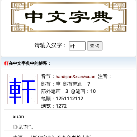
请输入汉字：
軒
在中文字典中的解释：
音节：
注音：
han&jian&xian&xuan
軒
部首：
車
部首笔画：
7
部外笔画：
3
总笔画：
10
笔顺：
1251112112
浏览：
1272
xuān
◎见“轩”。