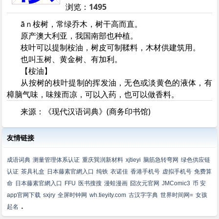
浏览：
1495
āｎ桉树，常绿乔木，树干高而直。
原产澳大利亚，我国南部也种植。
枝叶可以提制桉油，树皮可制鞣料，木材供建筑用。
也叫玉树、黄金树、有加利。
【桉油】
从按树的枝叶提制的挥发油，无色或淡黄色的液体，有
樟脑气味，味辣而凉，可以入药，也可以做香料。
来源：《现代汉语词典》(商务印书馆)
友情链接
成语词典
测量管理体系认证
重庆巽润新材料
xjtieyi
脑筋急转弯网
绿色供应链
认证
茶具礼盒
日本藤素官網入口
纯铁
衣诺佳
香港手机号
虚拟手机号
免费算
命
日本藤素官網入口
FFU
医书搜搜
漫蛙漫画
囧次元官网
JMComic3
币 安
app官网下载
sxjry
全屏时钟网
wh.tieyity.com
古汉字字典
世界时间网=
女孩
.
起名