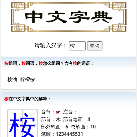
请输入汉字：
桉
组词，
桉
词语，
桉
怎么组词？含有
桉
的词语：
桉油
柠檬桉
桉
在中文字典中的解释：
音节：
注音：
an
桉
部首：
木
部首笔画：
4
部外笔画：
6
总笔画：
10
笔顺：
1234445531