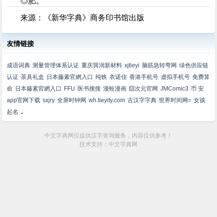
◎肥。
来源：《新华字典》商务印书馆出版
友情链接
成语词典
测量管理体系认证
重庆巽润新材料
xjtieyi
脑筋急转弯网
绿色供应链
认证
茶具礼盒
日本藤素官網入口
纯铁
衣诺佳
香港手机号
虚拟手机号
免费算
命
日本藤素官網入口
FFU
医书搜搜
漫蛙漫画
囧次元官网
JMComic3
币 安
app官网下载
sxjry
全屏时钟网
wh.tieyity.com
古汉字字典
世界时间网=
女孩
.
起名
中文字典网仅提供汉字查询服务，内容仅供参考！
技术支持：中文字典网