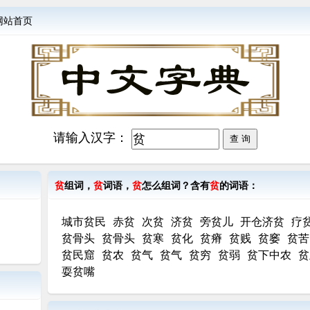
网站首页
请输入汉字：
贫
组词，
贫
词语，
贫
怎么组词？含有
贫
的词语：
城市贫民
赤贫
次贫
济贫
旁贫儿
开仓济贫
疗
贫骨头
贫骨头
贫寒
贫化
贫瘠
贫贱
贫窭
贫苦
贫民窟
贫农
贫气
贫气
贫穷
贫弱
贫下中农
贫
耍贫嘴