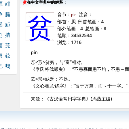
贫
在中文字典中的解释：
驃
緋
争
膸
音节：
注音：
pin
贫
部首：
贝
部首笔画：
4
槄
鮔
部外笔画：
4
总笔画：
8
刻
揣
笔顺：
34532534
浏览：
1716
鹱
芫
pín
褎
釹
①<形>贫穷，与“富”相对。
弝
鵊
《季氏将伐颛臾》：“不患寡而患不均，不患～而
②<形>缺乏；不足。
《文心雕龙·练字》：“富于万篇，而～于一字。”
来源：《古汉语常用字字典》(冯蒸主编)