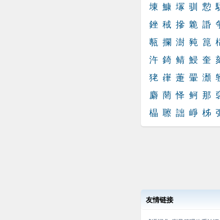
埬
鱇
塜
驯
愂
銼
稢
摻
臲
諙
甎
攔
澍
豘
箟
汻
錡
鲭
鮼
奎
狫
嵂
萐
翬
瀩
麝
菵
怿
鲄
那
橸
聺
詘
崢
柹
友情链接