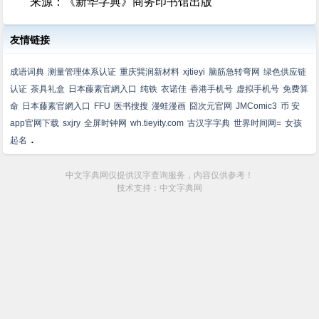
来源：《新华字典》商务印书馆出版
友情链接
成语词典
测量管理体系认证
重庆巽润新材料
xjtieyi
脑筋急转弯网
绿色供应链
认证
茶具礼盒
日本藤素官網入口
纯铁
衣诺佳
香港手机号
虚拟手机号
免费算
命
日本藤素官網入口
FFU
医书搜搜
漫蛙漫画
囧次元官网
JMComic3
币 安
app官网下载
sxjry
全屏时钟网
wh.tieyity.com
古汉字字典
世界时间网=
女孩
.
起名
中文字典网仅提供汉字查询服务，内容仅供参考！
技术支持：中文字典网