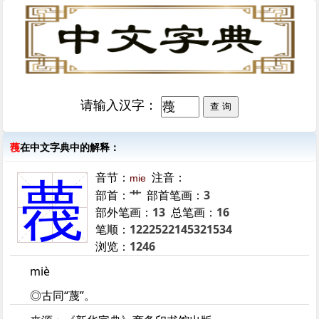
请输入汉字：
薎
在中文字典中的解释：
音节：
注音：
mie
薎
部首：
艹
部首笔画：
3
部外笔画：
13
总笔画：
16
笔顺：
1222522145321534
浏览：
1246
miè
◎古同“蔑”。