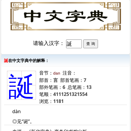
请输入汉字：
誕
在中文字典中的解释：
音节：
注音：
dan
誕
部首：
言
部首笔画：
7
部外笔画：
6
总笔画：
13
笔顺：
4111251321554
浏览：
1181
dàn
◎见“诞”。