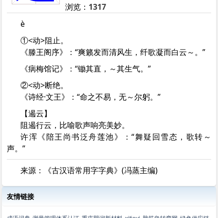
浏览：
1317
è
①<动>阻止。
《滕王阁序》：“爽籁发而清风生，纤歌凝而白云～。”
《病梅馆记》：“锄其直，～其生气。”
②<动>断绝。
《诗经·文王》：“命之不易，无～尔躬。”
【遏云】
阻遏行云，比喻歌声响亮美妙。
许浑《陪王尚书泛舟莲池》：“舞疑回雪态，歌转～
声。”
来源：《古汉语常用字字典》(冯蒸主编)
友情链接