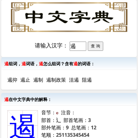
请输入汉字：
遏
组词，
遏
词语，
遏
怎么组词？含有
遏
的词语：
遏抑
遏止
遏制
遏制政策
沮遏
阻遏
遏
在中文字典中的解释：
音节：
注音：
e
遏
部首：
辶
部首笔画：
3
部外笔画：
9
总笔画：
12
笔顺：
251135345454