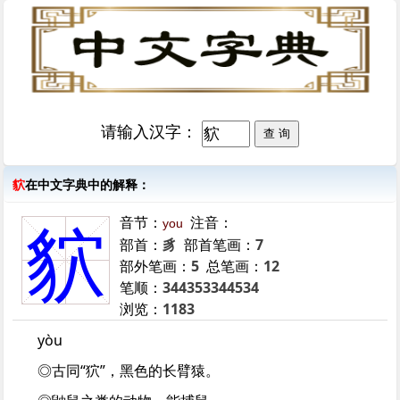
请输入汉字：
貁
在中文字典中的解释：
音节：
注音：
you
貁
部首：
豸
部首笔画：
7
部外笔画：
5
总笔画：
12
笔顺：
344353344534
浏览：
1183
yòu
◎古同“狖”，黑色的长臂猿。