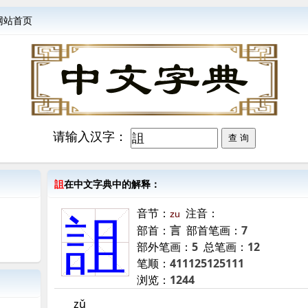
网站首页
请输入汉字：
詛
在中文字典中的解释：
音节：
注音：
zu
詛
部首：
言
部首笔画：
7
部外笔画：
5
总笔画：
12
笔顺：
411125125111
浏览：
1244
zǔ