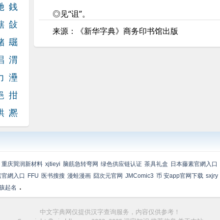
咃
銭
◎见“诅”。
轄
敆
来源：《新华字典》商务印书馆出版
储
镼
裮
渭
力
灅
郶
拑
烘
凞
重庆巽润新材料
xjtieyi
脑筋急转弯网
绿色供应链认证
茶具礼盒
日本藤素官網入口
素官網入口
FFU
医书搜搜
漫蛙漫画
囧次元官网
JMComic3
币 安app官网下载
sxjry
.
孩起名
中文字典网仅提供汉字查询服务，内容仅供参考！