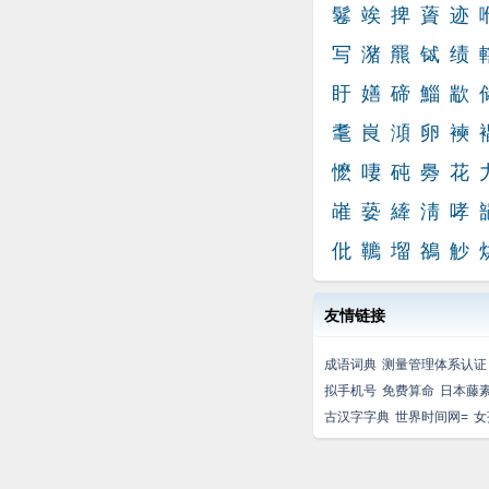
鬈
竢
捭
薋
迹
写
潴
羆
铽
绩
盱
嫸
碲
鯔
歂
耄
峎
澒
卵
襫
懡
啛
砘
臱
花
嶉
蒆
縴
淸
哮
仳
韀
塯
鵅
觘
友情链接
成语词典
测量管理体系认证
拟手机号
免费算命
日本藤
古汉字字典
世界时间网=
女