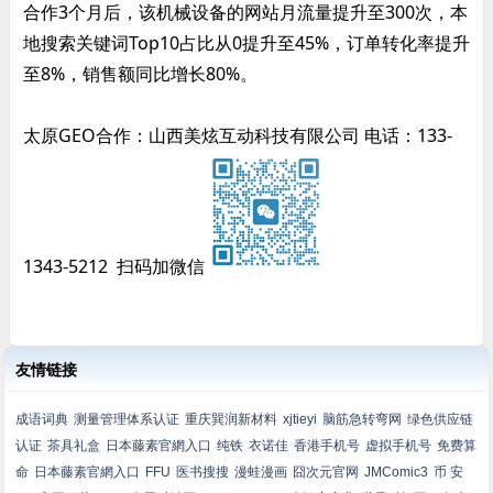
合作3个月后，该机械设备的网站月流量提升至300次，本
地搜索关键词Top10占比从0提升至45%，订单转化率提升
至8%，销售额同比增长80%。
太原GEO合作：山西美炫互动科技有限公司 电话：133-
1343-5212 扫码加微信
友情链接
成语词典
测量管理体系认证
重庆巽润新材料
xjtieyi
脑筋急转弯网
绿色供应链
认证
茶具礼盒
日本藤素官網入口
纯铁
衣诺佳
香港手机号
虚拟手机号
免费算
命
日本藤素官網入口
FFU
医书搜搜
漫蛙漫画
囧次元官网
JMComic3
币 安